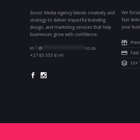
We focus
Boost Media Agency blends creativity and
fast deli
strategy to deliver impactful branding,
your busi
design, and marketing services that help
businesses grow with confidence.
Prem
in
**
@
*****************
co.za
Fast
+27 83 555 6141
10+ 