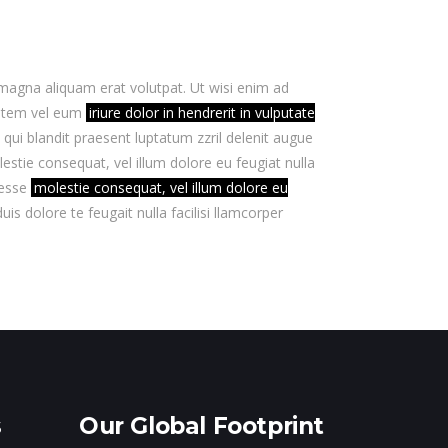
magna aliquam erat volutpat. Ut wisi enim ad
autem vel eum
iriure dolor in hendrerit in vulputate
m qui blandit praesent luptatum zzril delenit augue
lestie consequat, vel illum dolore eu feugiat nulla
t esse
molestie consequat, vel illum dolore eu
s dolore te feugait nulla facilisi llamcorper
s
Our Global Footprint