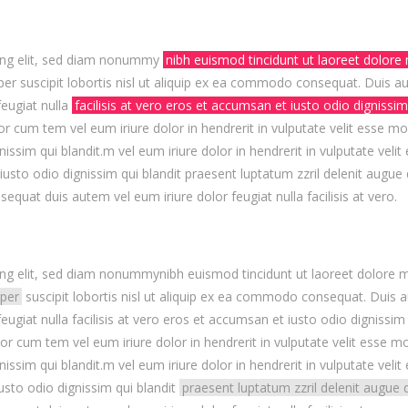
cing elit, sed diam nonummy
nibh euismod tincidunt ut laoreet dolore
er suscipit lobortis nisl ut aliquip ex ea commodo consequat. Duis aut
feugiat nulla
facilisis at vero eros et accumsan et iusto odio dignissim
por cum tem vel eum iriure dolor in hendrerit in vulputate velit esse mo
nissim qui blandit.m vel eum iriure dolor in hendrerit in vulputate veli
iusto odio dignissim qui blandit praesent luptatum zzril delenit augue d
equat duis autem vel eum iriure dolor feugiat nulla facilisis at vero.
ng elit, sed diam nonummynibh euismod tincidunt ut laoreet dolore m
rper
suscipit lobortis nisl ut aliquip ex ea commodo consequat. Duis au
feugiat nulla facilisis at vero eros et accumsan et iusto odio dignissi
 cum tem vel eum iriure dolor in hendrerit in vulputate velit esse mol
nissim qui blandit.m vel eum iriure dolor in hendrerit in vulputate veli
iusto odio dignissim qui blandit
praesent luptatum zzril delenit augue 