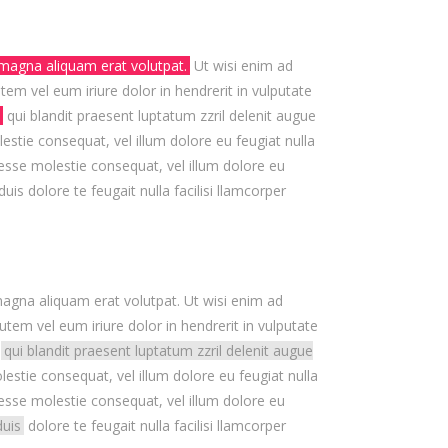
 magna aliquam erat volutpat.
Ut wisi enim ad
em vel eum iriure dolor in hendrerit in vulputate
qui blandit praesent luptatum zzril delenit augue
lestie consequat, vel illum dolore eu feugiat nulla
t esse molestie consequat, vel illum dolore eu
uis dolore te feugait nulla facilisi llamcorper
agna aliquam erat volutpat. Ut wisi enim ad
tem vel eum iriure dolor in hendrerit in vulputate
m
qui blandit praesent luptatum zzril delenit augue
estie consequat, vel illum dolore eu feugiat nulla
t esse molestie consequat, vel illum dolore eu
duis
dolore te feugait nulla facilisi llamcorper