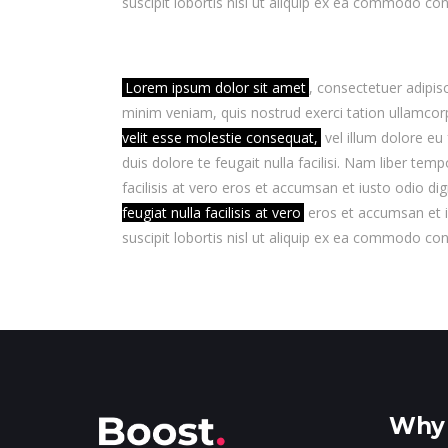
suscipit lobortis nisl ut aliquip ex ea commodo cons
Lorem ipsum dolor sit amet
, consectetuer adipis
minim veniam, quis nostrud exerci tation ullamcor
velit esse molestie consequat,
vel illum dolore eu 
duis dolore te feugait nulla facilisi. Nam liber tem
facilisis at vero eros et accumsan et iusto odio dig
feugiat nulla facilisis at vero
eros et accumsan et iu
suscipit lobortis nisl ut aliquip ex ea commodo cons
Why 