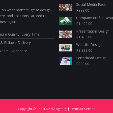
Social Media Pack
 on what matters: great design,
R
999.00
very, and solutions tailored to
Company Profile Desi
ness goals.
R
1,499.00
Presentation Design
ium Quality, Every Time
R
1,499.00
 & Reliable Delivery
Website Design
R
9,999.00
Years Experience
Letterhead Design
R
999.00
Copyright © Boost Media Agency |
Terms of Service