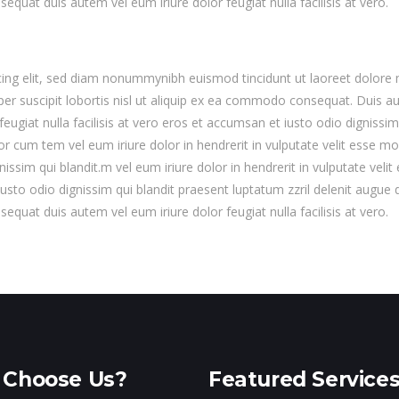
equat duis autem vel eum iriure dolor feugiat nulla facilisis at vero.
cing elit, sed diam nonummynibh euismod tincidunt ut laoreet dolore 
per suscipit lobortis nisl ut aliquip ex ea commodo consequat. Duis 
feugiat nulla facilisis at vero eros et accumsan et iusto odio dignissi
por cum tem vel eum iriure dolor in hendrerit in vulputate velit esse mo
nissim qui blandit.m vel eum iriure dolor in hendrerit in vulputate veli
sto odio dignissim qui blandit praesent luptatum zzril delenit augue dui
equat duis autem vel eum iriure dolor feugiat nulla facilisis at vero.
Choose Us?
Featured Service